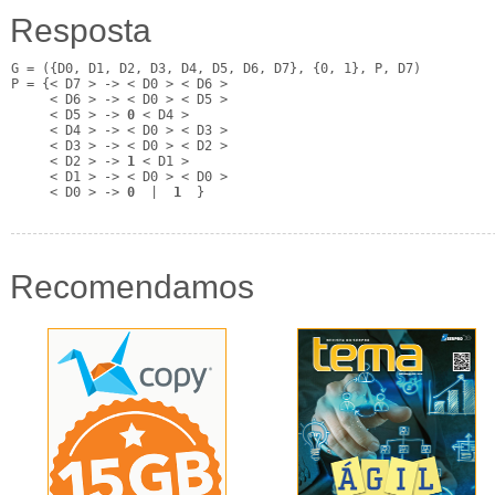
Resposta
G = ({D0, D1, D2, D3, D4, D5, D6, D7}, {0, 1}, P, D7)

P = {< D7 > -> < D0 > < D6 >

     < D6 > -> < D0 > < D5 >

     < D5 > -> 
0
 < D4 >

     < D4 > -> < D0 > < D3 >

     < D3 > -> < D0 > < D2 >

     < D2 > -> 
1
 < D1 >

     < D1 > -> < D0 > < D0 >

     < D0 > -> 
0
  |  
1
  }
Recomendamos