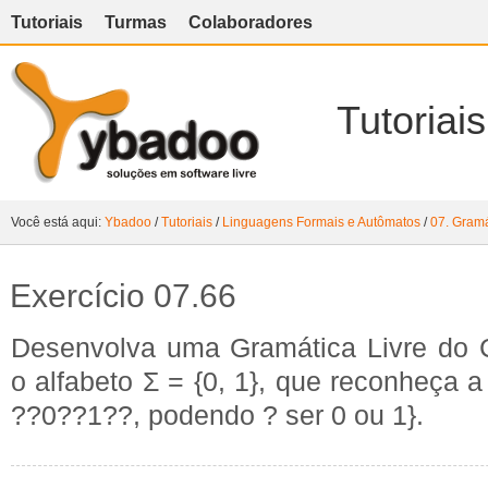
Tutoriais
Turmas
Colaboradores
Tutoriais
Você está aqui:
Ybadoo
/
Tutoriais
/
Linguagens Formais e Autômatos
/
07. Gramá
Exercício 07.66
Desenvolva uma Gramática Livre do C
o alfabeto Σ = {0, 1}, que reconheça a
??0??1??, podendo ? ser 0 ou 1}.