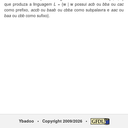
que produza a linguagem
L
= {w | w possui
acb
ou
bba
ou
cac
como prefixo,
accb
ou
baab
ou
cbba
como subpalavra e
aac
ou
baa
ou
cbb
como sufixo}.
Ybadoo
• Copyright 2009/2026 •