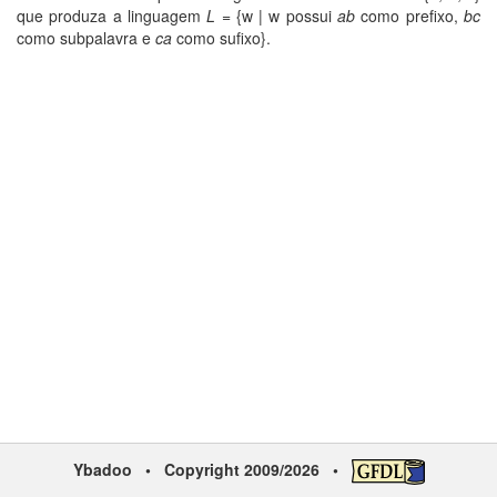
que produza a linguagem
L
= {w | w possui
ab
como prefixo,
bc
como subpalavra e
ca
como sufixo}.
Ybadoo
• Copyright 2009/2026 •