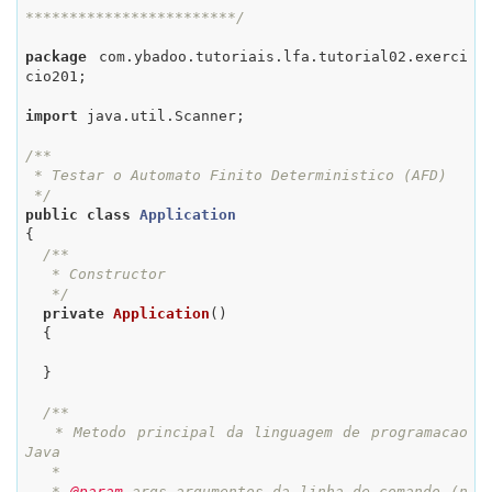
************************/
package
 com.ybadoo.tutoriais.lfa.tutorial02.exerci
cio201;

import
 java.util.Scanner;

/**

 * Testar o Automato Finito Deterministico (AFD)

 */
public
class
Application
{

/**

   * Constructor

   */
private
Application
()
{

  }

/**

   * Metodo principal da linguagem de programacao 
Java

   *

   * 
@param
 args argumentos da linha de comando (n