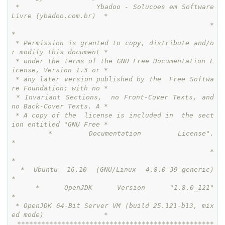
 *                  Ybadoo - Solucoes em Software 
Livre (ybadoo.com.br)  *

 *                                                                       
*

 * Permission is granted to copy, distribute and/o
r modify this document *

 * under the terms of the GNU Free Documentation L
icense, Version 1.3 or *

 * any later version published by the  Free Softwa
re Foundation; with no *

 * Invariant Sections,  no Front-Cover Texts, and 
no Back-Cover Texts. A *

 * A copy of the  license is included in  the sect
ion entitled "GNU Free *

 * Documentation License".                                               
*

 *                                                                       
*

 * Ubuntu 16.10 (GNU/Linux 4.8.0-39-generic)                             
*

 * OpenJDK Version "1.8.0_121"                                           
*

 * OpenJDK 64-Bit Server VM (build 25.121-b13, mix
ed mode)               *

 *************************************************