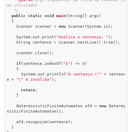
ao utilizado)

   */
public
static
void
main
(String[] args)
{

    Scanner scanner = 
new
 Scanner(System.in);

    System.out.print(
"Analise a sentença: "
);

    String sentence = scanner.nextLine().trim();

    scanner.close();

if
(sentence.indexOf(
"$"
) >= 
0
)

    {

      System.out.println(
"A sentença \""
 + sentenc
e + 
"\" é inválida"
);

return
;

    }

    DeterministicFiniteAutomaton afd = 
new
 Determi
nisticFiniteAutomaton();

    afd.recognize(sentence);

  }
