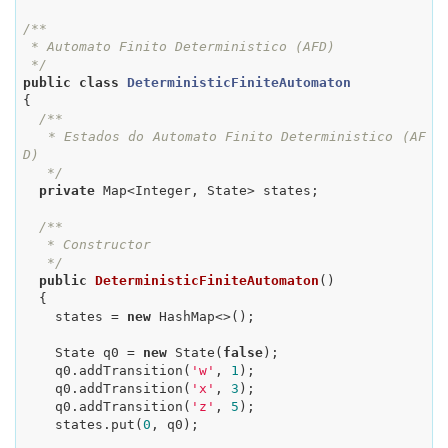
/**

 * Automato Finito Deterministico (AFD)

 */
public
class
DeterministicFiniteAutomaton
{

/**

   * Estados do Automato Finito Deterministico (AF
D)

   */
private
 Map<Integer, State> states;

/**

   * Constructor

   */
public
DeterministicFiniteAutomaton
()
{

    states = 
new
 HashMap<>();

    State q0 = 
new
 State(
false
);

    q0.addTransition(
'w'
, 
1
);

    q0.addTransition(
'x'
, 
3
);

    q0.addTransition(
'z'
, 
5
);

    states.put(
0
, q0);
