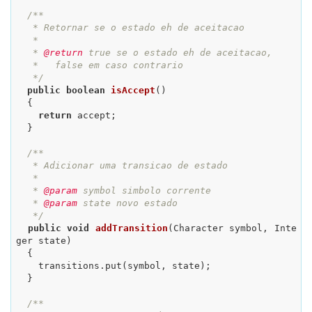
/**

   * Retornar se o estado eh de aceitacao

   *

   * 
@return
 true se o estado eh de aceitacao,

   *   false em caso contrario

   */
public
boolean
isAccept
()
{

return
 accept;

  }

/**

   * Adicionar uma transicao de estado

   *

   * 
@param
 symbol simbolo corrente

   * 
@param
 state novo estado

   */
public
void
addTransition
(Character symbol, Inte
ger state)
{

    transitions.put(symbol, state);

  }

/**
