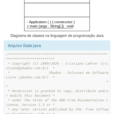
Diagrama de classes na linguagem de programação Java
Arquivo State.java
/*************************************************
************************

 * Copyright (C) 2009/2026 - Cristiano Lehrer (cri
stiano@ybadoo.com.br)  *

 *                  Ybadoo - Solucoes em Software 
Livre (ybadoo.com.br)  *

 *                                                                       
*

 * Permission is granted to copy, distribute and/o
r modify this document *

 * under the terms of the GNU Free Documentation L
icense, Version 1.3 or *

 * any later version published by the  Free Softwa
re Foundation; with no *
