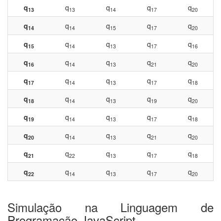
q
q
q
q
q
13
13
14
17
20
q
q
q
q
q
14
14
15
17
20
q
q
q
q
q
15
14
13
17
16
q
q
q
q
q
16
14
13
21
20
q
q
q
q
q
17
14
13
17
18
q
q
q
q
q
18
14
13
19
20
q
q
q
q
q
19
14
13
17
18
q
q
q
q
q
20
14
13
21
20
q
q
q
q
q
21
22
13
17
18
q
q
q
q
q
22
14
13
17
20
Simulação na Linguagem de
Programação JavaScript