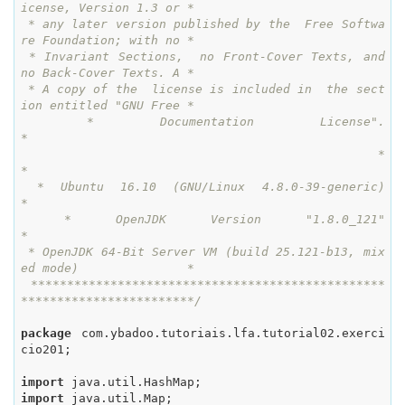
icense, Version 1.3 or *

 * any later version published by the  Free Softwa
re Foundation; with no *

 * Invariant Sections,  no Front-Cover Texts, and 
no Back-Cover Texts. A *

 * A copy of the  license is included in  the sect
ion entitled "GNU Free *

 * Documentation License".                                               
*

 *                                                                       
*

 * Ubuntu 16.10 (GNU/Linux 4.8.0-39-generic)                             
*

 * OpenJDK Version "1.8.0_121"                                           
*

 * OpenJDK 64-Bit Server VM (build 25.121-b13, mix
ed mode)               *

 *************************************************
************************/
package
 com.ybadoo.tutoriais.lfa.tutorial02.exerci
cio201;

import
import
 java.util.Map;
