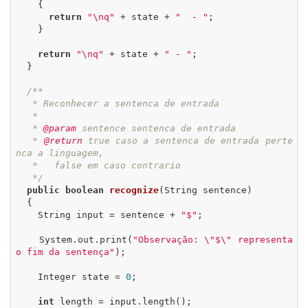
    {

return
"\nq"
 + state + 
"  - "
;

    }

return
"\nq"
 + state + 
" - "
;

  }

/**

   * Reconhecer a sentenca de entrada

   *

   * 
@param
 sentence sentenca de entrada

   * 
@return
 true caso a sentenca de entrada perte
nca a linguagem,

   *   false em caso contrario

   */
public
boolean
recognize
(String sentence)
{

    String input = sentence + 
"$"
;

    System.out.print(
"Observação: \"$\" representa 
o fim da sentença"
);

    Integer state = 
0
;

int
 length = input.length();
