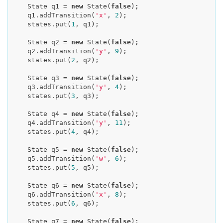
    State q1 = 
new
 State(
false
);

    q1.addTransition(
'x'
, 
2
);

    states.put(
1
, q1);

    State q2 = 
new
 State(
false
);

    q2.addTransition(
'y'
, 
9
);

    states.put(
2
, q2);

    State q3 = 
new
 State(
false
);

    q3.addTransition(
'y'
, 
4
);

    states.put(
3
, q3);

    State q4 = 
new
 State(
false
);

    q4.addTransition(
'y'
, 
11
);

    states.put(
4
, q4);

    State q5 = 
new
 State(
false
);

    q5.addTransition(
'w'
, 
6
);

    states.put(
5
, q5);

    State q6 = 
new
 State(
false
);

    q6.addTransition(
'x'
, 
8
);

    states.put(
6
, q6);

    State q7 = 
new
 State(
false
);
