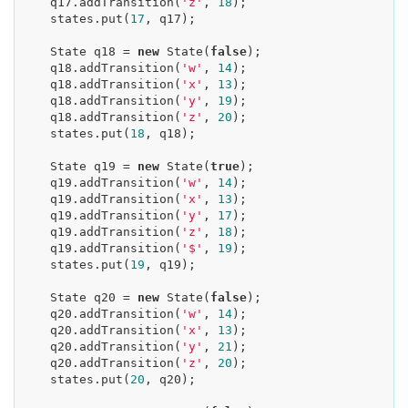
    q17.addTransition(
'z'
, 
18
);

    states.put(
17
, q17);

    State q18 = 
new
 State(
false
);

    q18.addTransition(
'w'
, 
14
);

    q18.addTransition(
'x'
, 
13
);

    q18.addTransition(
'y'
, 
19
);

    q18.addTransition(
'z'
, 
20
);

    states.put(
18
, q18);

    State q19 = 
new
 State(
true
);

    q19.addTransition(
'w'
, 
14
);

    q19.addTransition(
'x'
, 
13
);

    q19.addTransition(
'y'
, 
17
);

    q19.addTransition(
'z'
, 
18
);

    q19.addTransition(
'$'
, 
19
);

    states.put(
19
, q19);

    State q20 = 
new
 State(
false
);

    q20.addTransition(
'w'
, 
14
);

    q20.addTransition(
'x'
, 
13
);

    q20.addTransition(
'y'
, 
21
);

    q20.addTransition(
'z'
, 
20
);

    states.put(
20
, q20);
