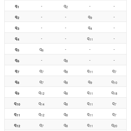
q
-
q
-
-
1
2
q
-
-
q
-
2
9
q
-
-
q
-
3
4
q
-
-
q
-
4
11
q
q
-
-
-
5
6
q
-
q
-
-
6
8
q
q
q
q
q
7
7
8
11
7
q
q
q
q
q
8
7
8
9
10
q
q
q
q
q
9
12
8
11
18
q
q
q
q
q
10
14
8
11
7
q
q
q
q
q
11
12
8
11
7
q
q
q
q
q
12
7
8
11
20