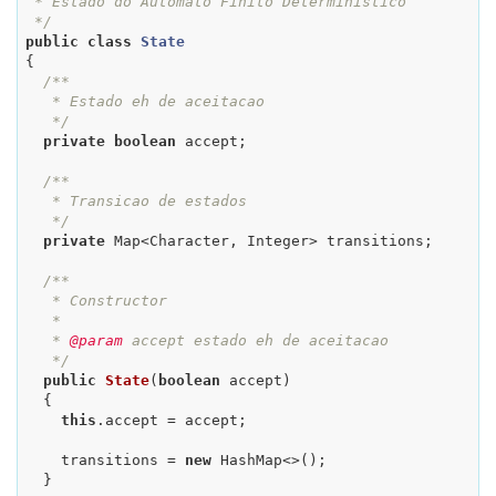
 * Estado do Automato Finito Deterministico

 */
public
class
State
{

/**

   * Estado eh de aceitacao

   */
private
boolean
 accept;

/**

   * Transicao de estados

   */
private
 Map<Character, Integer> transitions;

/**

   * Constructor

   *

   * 
@param
 accept estado eh de aceitacao

   */
public
State
(
boolean
 accept)
{

this
.accept = accept;

    transitions = 
new
 HashMap<>();

  }
