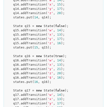
    q14.addTransition(
'w'
, 
14
);

    q14.addTransition(
'x'
, 
15
);

    q14.addTransition(
'y'
, 
17
);

    q14.addTransition(
'z'
, 
20
);

    states.put(
14
, q14);

    State q15 = 
new
 State(
false
);

    q15.addTransition(
'w'
, 
14
);

    q15.addTransition(
'x'
, 
13
);

    q15.addTransition(
'y'
, 
17
);

    q15.addTransition(
'z'
, 
16
);

    states.put(
15
, q15);

    State q16 = 
new
 State(
true
);

    q16.addTransition(
'w'
, 
14
);

    q16.addTransition(
'x'
, 
13
);

    q16.addTransition(
'y'
, 
21
);

    q16.addTransition(
'z'
, 
20
);

    q16.addTransition(
'$'
, 
16
);

    states.put(
16
, q16);

    State q17 = 
new
 State(
false
);

    q17.addTransition(
'w'
, 
14
);

    q17.addTransition(
'x'
, 
13
);

    q17.addTransition(
'y'
, 
17
);
