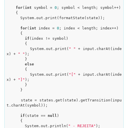
for
(
int
 symbol = 
0
; symbol < length; symbol++)

    {

      System.out.print(formatState(state));

for
(
int
 index = 
0
; index < length; index++)

      {

if
(index != symbol)

        {

          System.out.print(
" "
 + input.charAt(inde
x) + 
" "
);

        }

else
        {

          System.out.print(
"["
 + input.charAt(inde
x) + 
"]"
);

        }

      }

      state = states.get(state).getTransition(inpu
t.charAt(symbol));

if
(state == 
null
)

      {

        System.out.println(
" - REJEITA"
);
