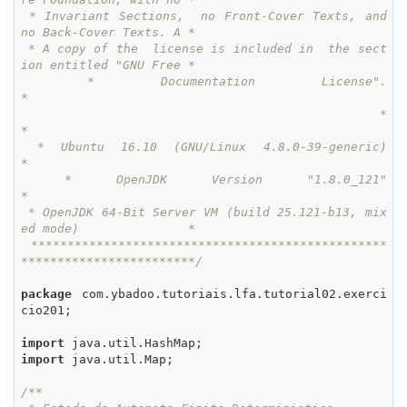
 * Invariant Sections,  no Front-Cover Texts, and 
no Back-Cover Texts. A *

 * A copy of the  license is included in  the sect
ion entitled "GNU Free *

 * Documentation License".                                               
*

 *                                                                       
*

 * Ubuntu 16.10 (GNU/Linux 4.8.0-39-generic)                             
*

 * OpenJDK Version "1.8.0_121"                                           
*

 * OpenJDK 64-Bit Server VM (build 25.121-b13, mix
ed mode)               *

 *************************************************
************************/
package
 com.ybadoo.tutoriais.lfa.tutorial02.exerci
cio201;

import
import
 java.util.Map;

/**
