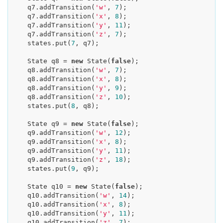
    q7.addTransition(
'w'
, 
7
);

    q7.addTransition(
'x'
, 
8
);

    q7.addTransition(
'y'
, 
11
);

    q7.addTransition(
'z'
, 
7
);

    states.put(
7
, q7);

    State q8 = 
new
 State(
false
);

    q8.addTransition(
'w'
, 
7
);

    q8.addTransition(
'x'
, 
8
);

    q8.addTransition(
'y'
, 
9
);

    q8.addTransition(
'z'
, 
10
);

    states.put(
8
, q8);

    State q9 = 
new
 State(
false
);

    q9.addTransition(
'w'
, 
12
);

    q9.addTransition(
'x'
, 
8
);

    q9.addTransition(
'y'
, 
11
);

    q9.addTransition(
'z'
, 
18
);

    states.put(
9
, q9);

    State q10 = 
new
 State(
false
);

    q10.addTransition(
'w'
, 
14
);

    q10.addTransition(
'x'
, 
8
);

    q10.addTransition(
'y'
, 
11
);

    q10.addTransition(
'z'
, 
7
);
