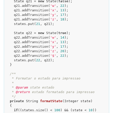
    State q21 = 
new
 State(
false
);

    q21.addTransition(
'w'
, 
22
);

    q21.addTransition(
'x'
, 
13
);

    q21.addTransition(
'y'
, 
17
);

    q21.addTransition(
'z'
, 
18
);

    states.put(
21
, q21);

    State q22 = 
new
 State(
true
);

    q22.addTransition(
'w'
, 
14
);

    q22.addTransition(
'x'
, 
13
);

    q22.addTransition(
'y'
, 
17
);

    q22.addTransition(
'z'
, 
20
);

    q22.addTransition(
'$'
, 
22
);

    states.put(
22
, q22);

  }

/**

   * Formatar o estado para impressao

   *

   * 
@param
 state estado

   * 
@return
 estado formatado para impressao

   */
private
 String 
formatState
(Integer state)
{

if
((states.size() < 
100
) && (state < 
10
))
