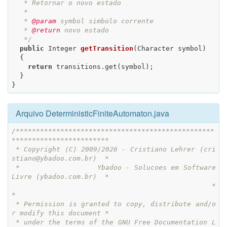
   * Retornar o novo estado

   *

   * 
@param
 symbol simbolo corrente

   * 
@return
 novo estado

   */
public
 Integer 
getTransition
(Character symbol)
{

return
 transitions.get(symbol);

  }

}
Arquivo DeterministicFiniteAutomaton.java
/*************************************************
************************

 * Copyright (C) 2009/2026 - Cristiano Lehrer (cri
stiano@ybadoo.com.br)  *

 *                  Ybadoo - Solucoes em Software 
Livre (ybadoo.com.br)  *

 *                                                                       
*

 * Permission is granted to copy, distribute and/o
r modify this document *

 * under the terms of the GNU Free Documentation L