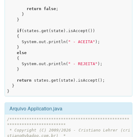
return
false
;

      }

    }

if
(states.get(state).isAccept())

    {

      System.out.println(
" - ACEITA"
);

    }

else
    {

      System.out.println(
" - REJEITA"
);

    }

return
 states.get(state).isAccept();

  }

}
Arquivo Application.java
/*************************************************
************************

 * Copyright (C) 2009/2026 - Cristiano Lehrer (cri
stiano@ybadoo.com.br)  *
