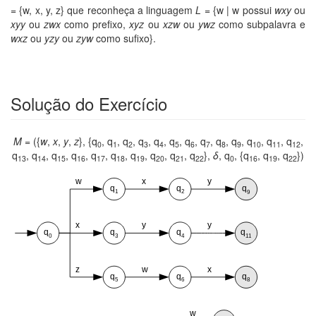
= {w, x, y, z} que reconheça a linguagem
L
= {w | w possui
wxy
ou
xyy
ou
zwx
como prefixo,
xyz
ou
xzw
ou
ywz
como subpalavra e
wxz
ou
yzy
ou
zyw
como sufixo}.
Solução do Exercício
M
= ({
w
,
x
,
y
,
z
}, {q
, q
, q
, q
, q
, q
, q
, q
, q
, q
, q
, q
, q
,
0
1
2
3
4
5
6
7
8
9
10
11
12
q
, q
, q
, q
, q
, q
, q
, q
, q
, q
},
δ
, q
, {q
, q
, q
})
13
14
15
16
17
18
19
20
21
22
0
16
19
22