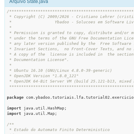
Arquivo State.java
/****************************************************
 * Copyright (C) 2009/2026 - Cristiano Lehrer (cristiano@ybadoo.com.br)  *

 *                  Ybadoo - Solucoes em Software Livre (ybadoo.com.br)  *

 *                                                                       *

 * Permission is granted to copy, distribute and/or modify this document *

 * under the terms of the GNU Free Documentation License, Version 1.3 or *

 * any later version published by the  Free Software Foundation; with no *

 * Invariant Sections,  no Front-Cover Texts, and no Back-Cover Texts. A *

 * A copy of the  license is included in  the section entitled "GNU Free *

 * Documentation License".                                               *

 *                                                                       *

 * Ubuntu 16.10 (GNU/Linux 4.8.0-39-generic)                             *

 * OpenJDK Version "1.8.0_121"                                           *

 * OpenJDK 64-Bit Server VM (build 25.121-b13, mixed mode)               *

 ***************************************************
package
 com.ybadoo.tutoriais.lfa.tutorial02.exercicio1
import
import
 java.util.Map;

/**

 * Estado do Automato Finito Deterministico
