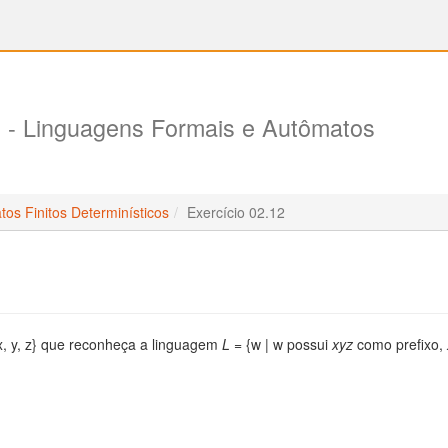
s
- Linguagens Formais e Autômatos
os Finitos Determinísticos
Exercício 02.12
x, y, z} que reconheça a linguagem
L
= {w | w possui
xyz
como prefixo,