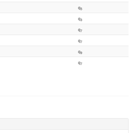
q
5
q
3
q
7
q
7
q
9
q
7