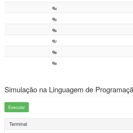
q
4
q
5
q
6
q
7
q
8
q
9
Simulação na Linguagem de Programaçã
Executar
Terminal