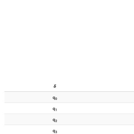
δ
q
0
q
1
q
2
q
3