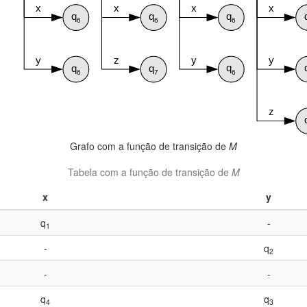
Grafo com a função de transição de
M
Tabela com a função de transição de
M
x
y
q
-
1
-
q
2
-
-
q
q
4
3