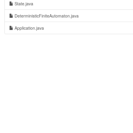
State.java
DeterministicFiniteAutomaton.java
Application.java