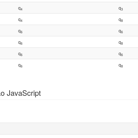
q
q
4
3
q
q
4
8
q
q
6
6
q
q
6
8
q
q
6
6
q
q
6
8
o JavaScript