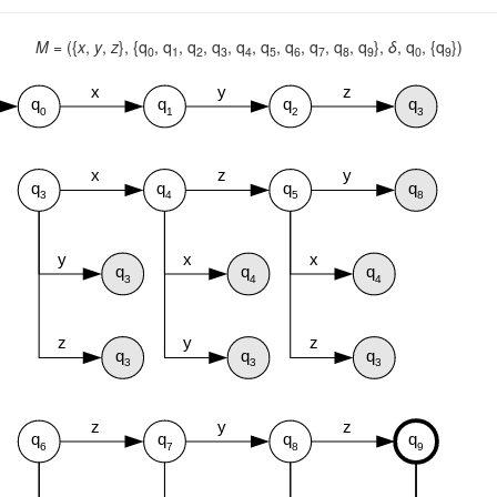
M
= ({
x
,
y
,
z
}, {q
, q
, q
, q
, q
, q
, q
, q
, q
, q
},
δ
, q
, {q
})
0
1
2
3
4
5
6
7
8
9
0
9