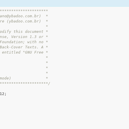
*********************

**********************/
2;
