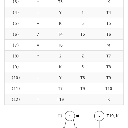
(3)
=
T3
X
(4)
-
Y
1
T4
(5)
+
K
5
T5
(6)
/
T4
T5
T6
(7)
=
T6
W
(8)
*
2
Z
T7
(9)
+
K
5
T8
(10)
-
Y
T8
T9
(11)
-
T7
T9
T10
(12)
=
T10
K