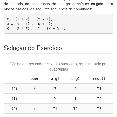
do método de construção de um grafo acíclico dirigido para
blocos básicos, da seguinte sequência de comandos:
X = (Z * 2) + (Y - 1);
W = (Y - 1) / (K + 5);
K = (2 * Z) - (Y - (K + 5));
Solução do Exercício
Código de três endereços não otimizado, representado por
quádruplas
oper
arg1
arg2
result
(0)
*
Z
2
T1
(1)
-
Y
1
T2
(2)
+
T1
T2
T3