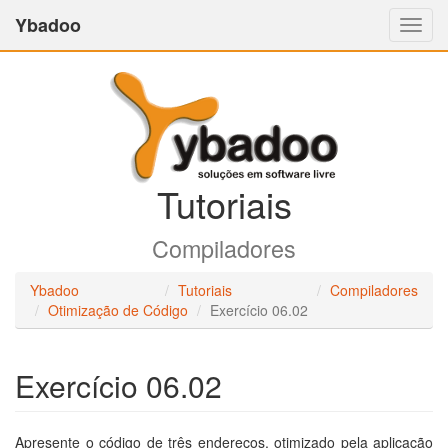
Ybadoo
Altern
Nave
Tutoriais
Compiladores
Ybadoo
Tutoriais
Compiladores
Otimização de Código
Exercício 06.02
Exercício 06.02
Apresente o código de três endereços, otimizado pela aplicação