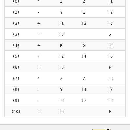
(0)
*
Z
2
T1
(1)
-
Y
1
T2
(2)
+
T1
T2
T3
(3)
=
T3
X
(4)
+
K
5
T4
(5)
/
T2
T4
T5
(6)
=
T5
W
(7)
*
2
Z
T6
(8)
-
Y
T4
T7
(9)
-
T6
T7
T8
(10)
=
T8
K