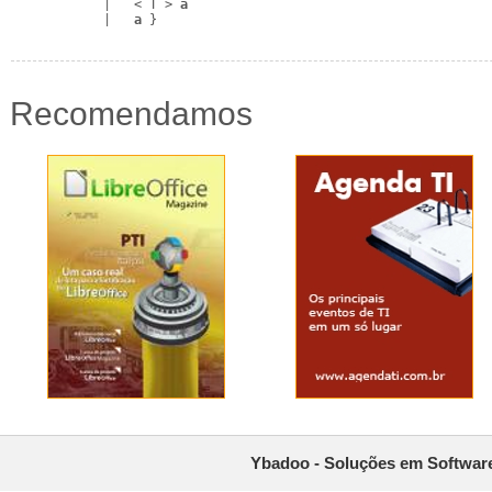
            |   < T > 
a
            |   
a
 }
Recomendamos
Ybadoo - Soluções em Software