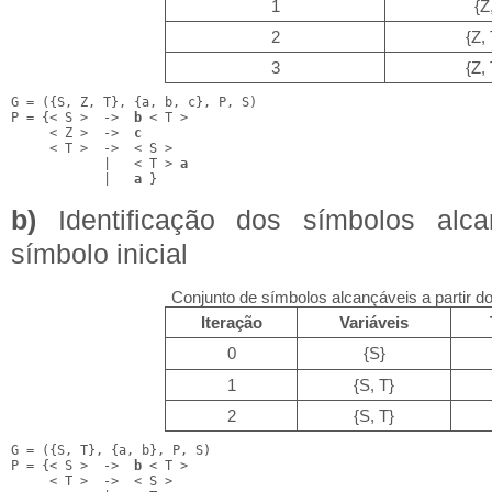
1
{Z
2
{Z, 
3
{Z, 
G = ({S, Z, T}, {a, b, c}, P, S)

P = {< S >  ->  
b
 < T >

     < Z >  ->  
c
     < T >  ->  < S >

            |   < T > 
a
            |   
a
 }
b)
Identificação dos símbolos alca
símbolo inicial
Conjunto de símbolos alcançáveis a partir do 
Iteração
Variáveis
0
{S}
1
{S, T}
2
{S, T}
G = ({S, T}, {a, b}, P, S)

P = {< S >  ->  
b
 < T >

     < T >  ->  < S >
