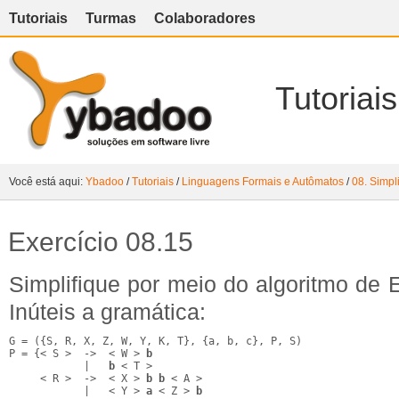
Tutoriais
Turmas
Colaboradores
Tutoriais
Você está aqui:
Ybadoo
/
Tutoriais
/
Linguagens Formais e Autômatos
/
08. Simpl
Exercício 08.15
Simplifique por meio do algoritmo de
Inúteis a gramática:
G = ({S, R, X, Z, W, Y, K, T}, {a, b, c}, P, S)

P = {< S >  ->  < W > 
b
            |   
b
 < T >

     < R >  ->  < X > 
b
b
 < A >

            |   < Y > 
a
 < Z > 
b