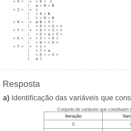
     < X >  ->  < K >  
c
            |   
a
 < W > 
b
     < Z >  ->  
c
            |   < A > 
b
            |   
c
 < W > 
b
     < W >  ->  
a
b
 < X >

            |   < K > < A > 
c
     < Y >  ->  < A > < Z > 
c
            |   < K > 
a
 < X >

     < K >  ->  < X > < R >

            |   < W > < A >

     < T >  ->  < S >

            |   < T > 
a
            |   < K > < X >

            |   
a
 }
Resposta
a)
Identificação das variáveis que cons
Conjunto de variáveis que constituem 
Iteração
Vari
0